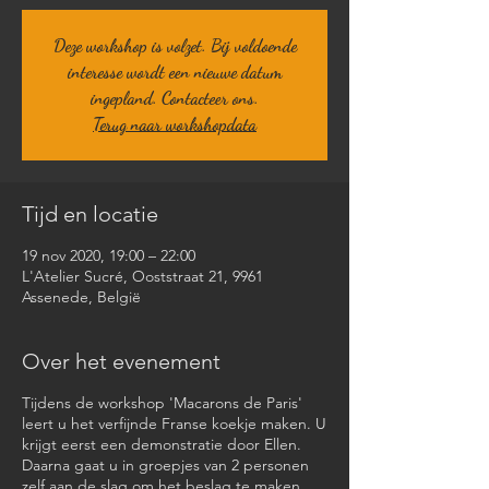
Deze workshop is volzet. Bij voldoende
interesse wordt een nieuwe datum
ingepland. Contacteer ons.
Terug naar workshopdata
Tijd en locatie
19 nov 2020, 19:00 – 22:00
L'Atelier Sucré, Ooststraat 21, 9961
Assenede, België
Over het evenement
Tijdens de workshop 'Macarons de Paris'
leert u het verfijnde Franse koekje maken. U
krijgt eerst een demonstratie door Ellen.
Daarna gaat u in groepjes van 2 personen
zelf aan de slag om het beslag te maken.