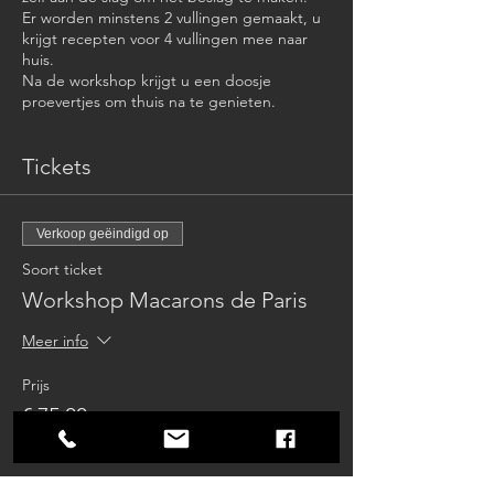
Er worden minstens 2 vullingen gemaakt, u
krijgt recepten voor 4 vullingen mee naar
huis.
Na de workshop krijgt u een doosje
proevertjes om thuis na te genieten.
Tickets
Verkoop geëindigd op
Soort ticket
Workshop Macarons de Paris
Meer info
Prijs
€ 75,00
btw inbegrepen