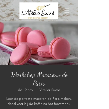
Workshop Macarons de
Paris
do 19 nov
  |  
L'Atelier Sucré
Leer de perfecte macaron de Paris maken.