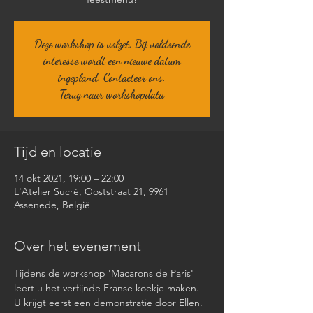
Deze workshop is volzet. Bij voldoende
interesse wordt een nieuwe datum
ingepland. Contacteer ons.
Terug naar workshopdata
Tijd en locatie
14 okt 2021, 19:00 – 22:00
L'Atelier Sucré, Ooststraat 21, 9961
Assenede, België
Over het evenement
Tijdens de workshop 'Macarons de Paris' 
leert u het verfijnde Franse koekje maken. 
U krijgt eerst een demonstratie door Ellen. 