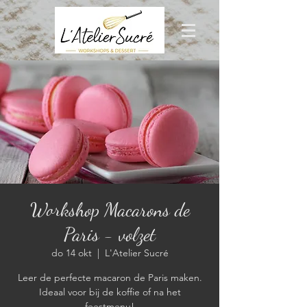
Workshop Macarons de
Paris - volzet
do 14 okt
  |  
L'Atelier Sucré
Leer de perfecte macaron de Paris maken.
Ideaal voor bij de koffie of na het