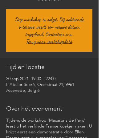
Deze workshop is volzet. Bij voldoende
interesse wordt een nieuwe datum
ingepland. Contacteer ons.
Terug naar workshopdata
Tijd en locatie
30 sep 2021, 19:00 – 22:00
L'Atelier Sucré, Ooststraat 21, 9961
Assenede, België
Over het evenement
Tijdens de workshop 'Macarons de Paris'
leert u het verfijnde Franse koekje maken. U
krijgt eerst een demonstratie door Ellen.
Daarna gaat u in groepjes van 2 personen