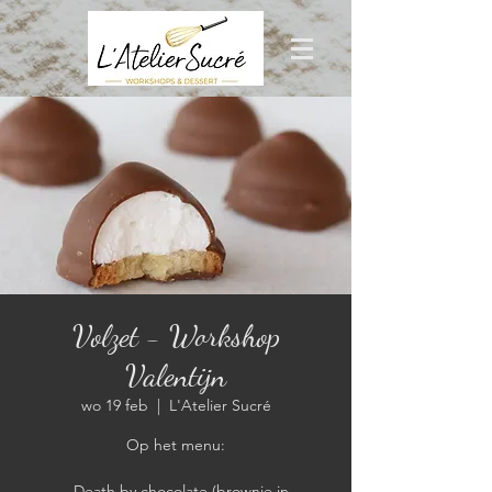
Volzet - Workshop
Valentijn
wo 19 feb
  |  
L'Atelier Sucré
Op het menu:
- Death by chocolate (brownie in