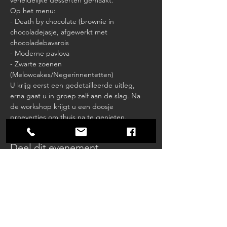
verleidelijke desserten gemaakt. 
Op het menu:
- Death by chocolate (brownie in 
chocoladejasje, afgewerkt met 
chocoladebavarois
- Moderne pavlova
- Zwarte zoenen 
(Melowcakes/Negerinnentetten)
U krijg eerst een gedetailleerde uitleg, 
erna gaat u in groep zelf aan de slag. Na 
de workshop krijgt u een doosje 
proevertjes om thuis na te genieten.
Deel dit evenement