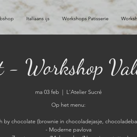
bshop
Italiaans ijs
Workshops Patisserie
Worksh
t - Workshop Val
ma 03 feb
  |  
L'Atelier Sucré
Op het menu:
h by chocolate (brownie in chocoladejasje, chocoladeba
- Moderne pavlova