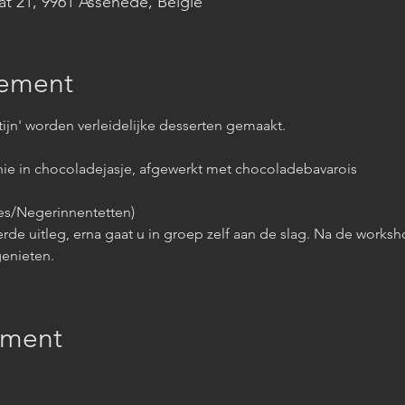
aat 21, 9961 Assenede, België
nement
ijn' worden verleidelijke desserten gemaakt. 
nie in chocoladejasje, afgewerkt met chocoladebavarois
es/Negerinnentetten)
erde uitleg, erna gaat u in groep zelf aan de slag. Na de worksh
genieten.
ement