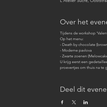
L'Atelier Sucré, Ooststr
Over het eve
Tijdens de workshop 'Valent
Op het menu:
- Death by chocolate (brow
- Moderne pavlova
- Zwarte zoenen (Melowcak
U krijg eerst een gedetaille
proevertjes om thuis na te 
Deel dit even