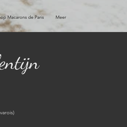
op Macarons de Paris
Meer
entijn
varois)