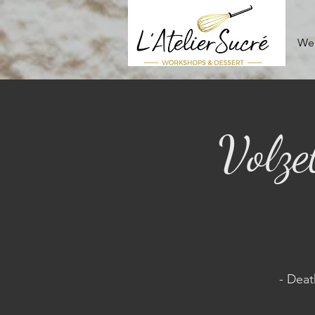
We
Volze
- Deat