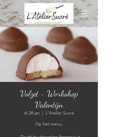
Volzet - Workshop
Valentijn
di 28 jan
  |  
L'Atelier Sucré
Op het menu:
- Death by chocolate (brownie in