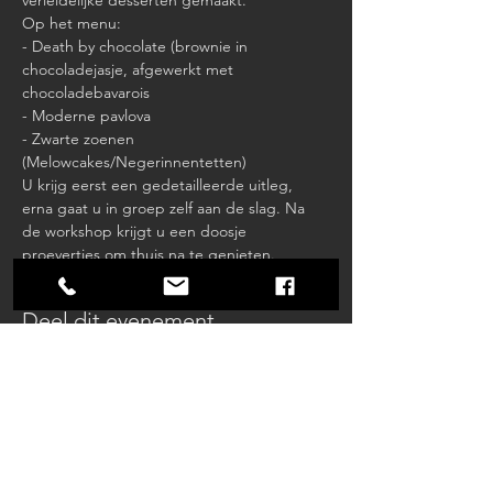
verleidelijke desserten gemaakt. 
Op het menu:
- Death by chocolate (brownie in 
chocoladejasje, afgewerkt met 
chocoladebavarois
- Moderne pavlova
- Zwarte zoenen 
(Melowcakes/Negerinnentetten)
U krijg eerst een gedetailleerde uitleg, 
erna gaat u in groep zelf aan de slag. Na 
de workshop krijgt u een doosje 
proevertjes om thuis na te genieten.
Deel dit evenement