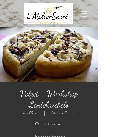
Volzet - Workshop
Lentekriebels
wo 09 sep
  |  
L'Atelier Sucré
Op het menu:
- Foccacciabrood