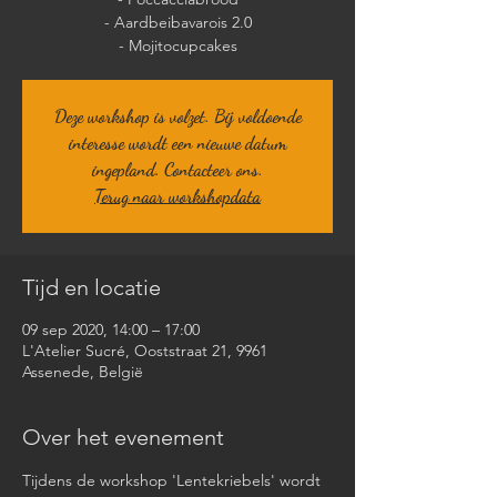
- Aardbeibavarois 2.0
Deze workshop is volzet. Bij voldoende
interesse wordt een nieuwe datum
ingepland. Contacteer ons.
Terug naar workshopdata
Tijd en locatie
09 sep 2020, 14:00 – 17:00
L'Atelier Sucré, Ooststraat 21, 9961
Assenede, België
Over het evenement
Tijdens de workshop 'Lentekriebels' wordt 