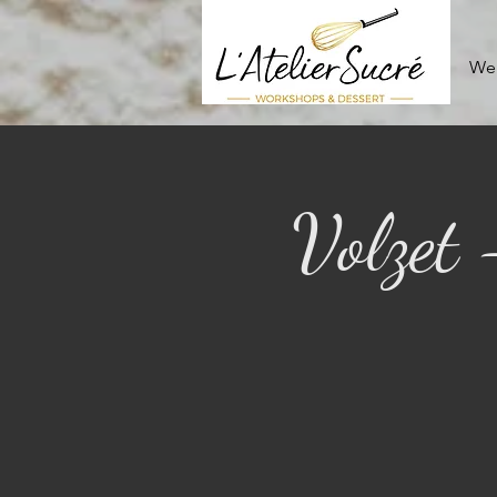
We
Volzet 