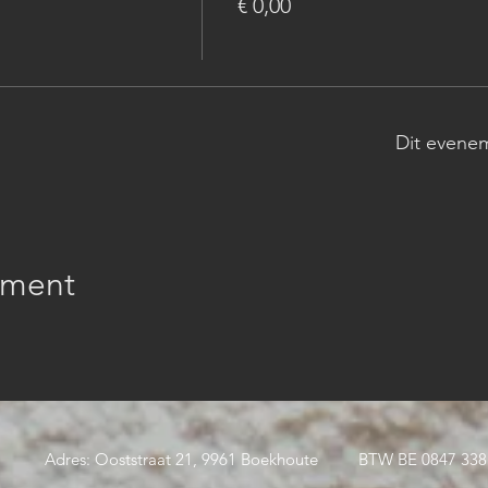
€ 0,00
Dit evenem
ement
Adres: Ooststraat 21, 9961 Boekhoute
BTW BE 0847 338