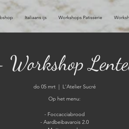
bshop
Italiaans ijs
Workshops Patisserie
Worksh
- Workshop Lente
do 05 mrt
  |  
L'Atelier Sucré
Op het menu:
- Foccacciabrood
- Aardbeibavarois 2.0