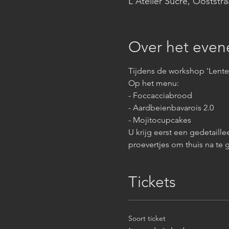
L'Atelier Sucré, Ooststr
Over het eve
Tijdens de workshop 'Lentek
Op het menu:
- Foccacciabrood
- Aardbeienbavarois 2.0
- Mojitocupcakes
U krijg eerst een gedetaille
proevertjes om thuis na te 
Tickets
Soort ticket