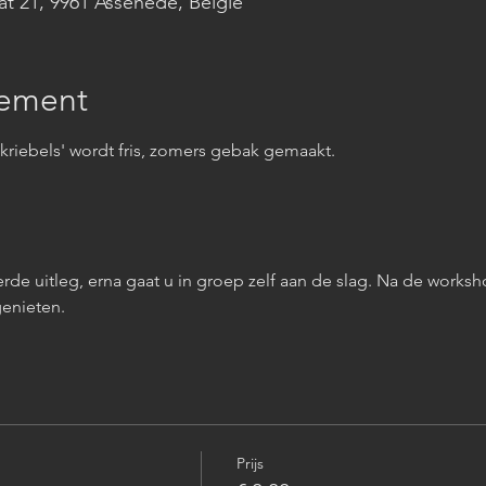
aat 21, 9961 Assenede, België
nement
riebels' wordt fris, zomers gebak gemaakt. 
erde uitleg, erna gaat u in groep zelf aan de slag. Na de worksh
genieten.
Prijs