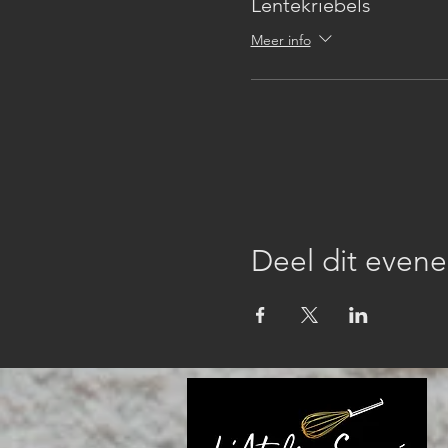
Lentekriebels
Meer info
Deel dit even