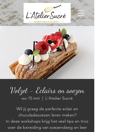
Volzet - Eclairs en soezen
wo 15 mrt
  |  
L'Atelier Sucré
Wil jij graag de perfecte eclair en
chocoladesoezen leren maken?
In deze workshops krijg het veel tips en trics
over de bereiding van soezendeeg en leer