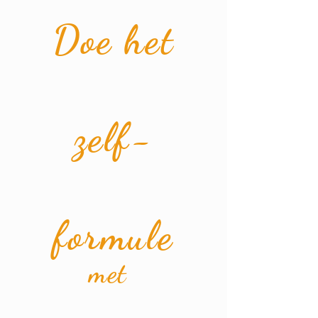
Doe het
zelf-
formule
met